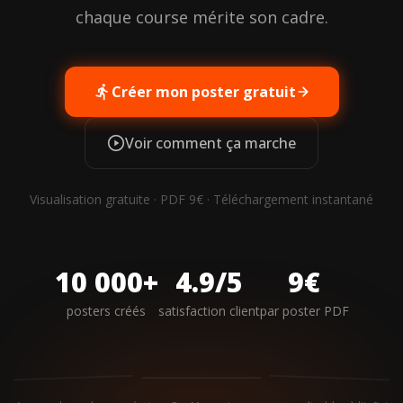
chaque course mérite son cadre.
Créer mon poster gratuit
Voir comment ça marche
Visualisation gratuite · PDF 9€ · Téléchargement instantané
10 000+
4.9/5
9€
posters créés
satisfaction client
par poster PDF
NEW YORK
PARIS
TRAIL
MARATHON
MARATHON
DES ALPES
3:47:22
42.2 KM
+284m
+480m
80 KM
+4200m
12:34
42.2 KM
4:12:08